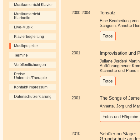
Musikunterricht Klavier
2000-2004
Tonsatz
Musikunterricht
Klarinette
Eine Bearbeitung von 
Sängerin: Annette He
Live-Musik
Fotos
Klavierbegleitung
Musikprojekte
2001
Improvisation und 
Termine
Juliane Jorden/ Marti
Veröffentlichungen
Aufführung neuer Komp
Klarinette und Piano 
Preise
Unterricht/Therapie
Fotos
Kontakt/ Impressum
Datenschutzerklärung
2001
The Songs of James
Annette, Jörg und Mar
Fotos und Hörprobe
2010
Schüler on Stage:
Grundschule an der